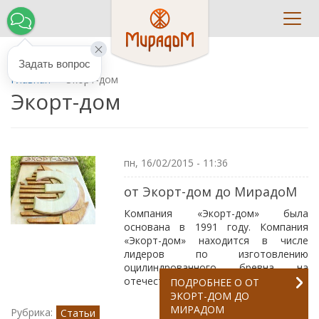
Toggl
navig
Задать вопрос
Главная
Экорт-дом
Экорт-дом
пн, 16/02/2015 - 11:36
от Экорт-дом до МирадоМ
Компания «Экорт-дом» была
основана в 1991 году. Компания
«Экорт-дом» находится в числе
лидеров по изготовлению
оцилиндрованного бревна на
отечественном оборудовании.
ПОДРОБНЕЕ
О ОТ
ЭКОРТ-ДОМ ДО
МИРАДОМ
Рубрика:
Статьи