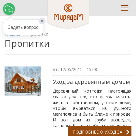
Toggl
navig
Задать вопрос
Главная
Пропитки
Пропитки
вт, 12/05/2015 - 15:08
Уход за деревянным домом
Деревянный коттедж настоящая
сказка для тех, кто всегда мечтал
жить в собственном, уютном доме,
чтобы вырваться из душного
мегаполиса и быть ближе к природе.
И вот дом из сруба возведен,
казалось бы, все работы завершены.
ПОДРОБНЕЕ
О УХОД ЗА