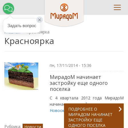
Toggl
navig
Задать вопрос
Главная
Красноярка
Красноярка
пн, 17/11/2014 - 15:36
МирадоМ начинает
застройку еще одного
поселка
С 4 квартала 2012 года МирадоМ
начинает застройку поселка в
п.
ПОДРОБНЕЕ
О
Новоомский
.
МИРАДОМ НАЧИНАЕТ
ЗАСТРОЙКУ ЕЩЕ
ОДНОГО ПОСЕЛКА
Рубрика:
Новости